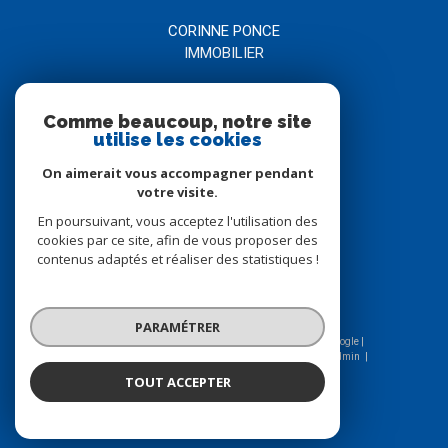
CORINNE PONCE
IMMOBILIER
04 66 21 58 00
Comme beaucoup, notre site
agence@corinneponce.com
utilise les cookies
7, Avenue Jean Jaurès
30900
nîmes
On aimerait vous accompagner pendant
votre visite.
En poursuivant, vous acceptez l'utilisation des
Nous suivre sur
cookies par ce site, afin de vous proposer des
contenus adaptés et réaliser des statistiques !
PARAMÉTRER
© 2026 | Tous droits réservés | Traduction powered by Google |
Nos honoraires
Plan du site
Mentions légales
Admin
Nos liens
Politique RGPD
Cookies
TOUT ACCEPTER