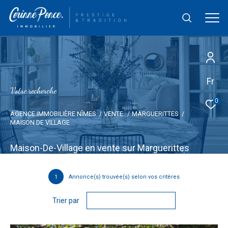
Fr
V
o
t
r
e
r
e
c
h
e
r
c
h
e
0
AGENCE IMMOBILIÈRE NÎMES
VENTE
MARGUERITTES
MAISON DE VILLAGE
Maison-De-Village en vente sur Marguerittes
1
Annonce(s) trouvée(s) selon vos critères
Trier par