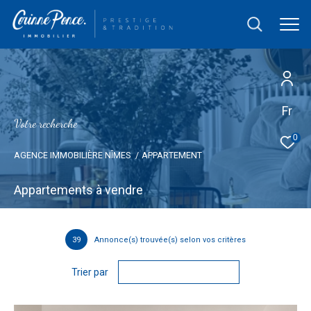
Fr
V
o
t
r
e
r
e
c
h
e
r
c
h
e
0
AGENCE IMMOBILIÈRE NÎMES
APPARTEMENT
Appartements à vendre
39
Annonce(s) trouvée(s) selon vos critères
Trier par