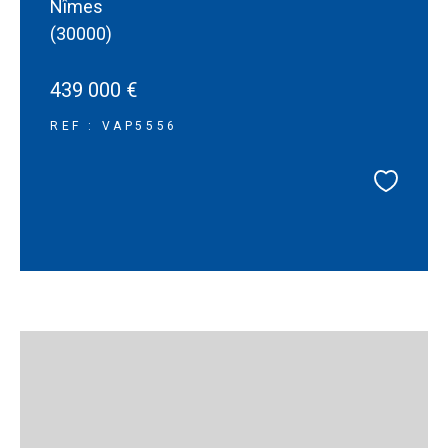
Nîmes
(30000)
439 000 €
REF : VAP5556