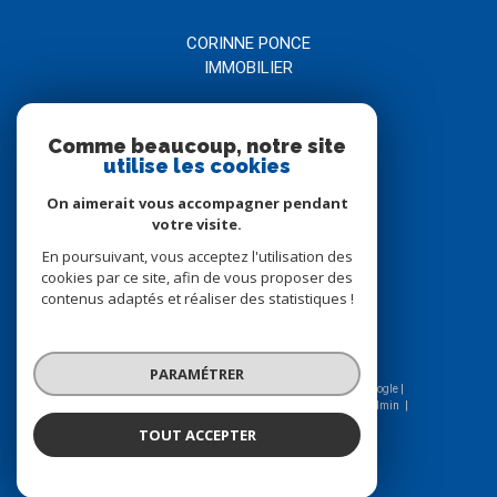
CORINNE PONCE
IMMOBILIER
04 66 21 58 00
Comme beaucoup, notre site
agence@corinneponce.com
utilise les cookies
7, Avenue Jean Jaurès
30900
nîmes
On aimerait vous accompagner pendant
votre visite.
En poursuivant, vous acceptez l'utilisation des
Nous suivre sur
cookies par ce site, afin de vous proposer des
contenus adaptés et réaliser des statistiques !
PARAMÉTRER
© 2026 | Tous droits réservés | Traduction powered by Google |
Nos honoraires
Plan du site
Mentions légales
Admin
Nos liens
Politique RGPD
Cookies
TOUT ACCEPTER