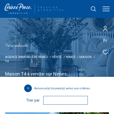
Fr
V
o
t
r
e
r
e
c
h
e
r
c
h
e
0
AGENCE IMMOBILIÈRE NÎMES
VENTE
NIMES
MAISON
T4
Maison T4 à vendre sur Nimes
9
Annonce(s) trouvée(s) selon vos critères
Trier par