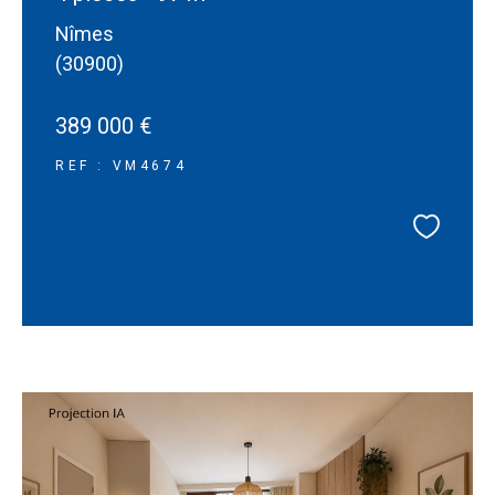
Nîmes
(30900)
389 000 €
REF : VM4674