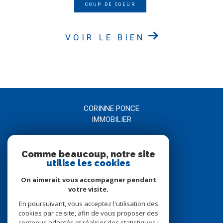
COUP DE COEUR
VOIR LE BIEN
CORINNE PONCE
IMMOBILIER
04 66 21 58 00
Comme beaucoup, notre site
agence@corinneponce.com
utilise les cookies
7, Avenue Jean Jaurès
30900
nîmes
On aimerait vous accompagner pendant
votre visite.
En poursuivant, vous acceptez l'utilisation des
Nous suivre sur
cookies par ce site, afin de vous proposer des
contenus adaptés et réaliser des statistiques !