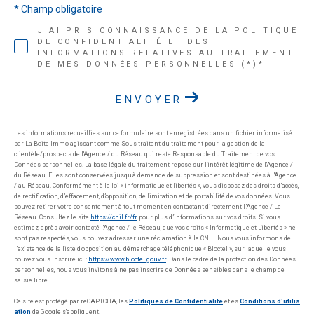
* Champ obligatoire
J'AI PRIS CONNAISSANCE DE LA POLITIQUE
DE CONFIDENTIALITÉ ET DES
INFORMATIONS RELATIVES AU TRAITEMENT
DE MES DONNÉES PERSONNELLES (*)*
ENVOYER
Les informations recueillies sur ce formulaire sont enregistrées dans un fichier informatisé
par La Boite Immo agissant comme Sous-traitant du traitement pour la gestion de la
clientèle/prospects de l'Agence / du Réseau qui reste Responsable du Traitement de vos
Données personnelles. La base légale du traitement repose sur l'intérêt légitime de l'Agence /
du Réseau. Elles sont conservées jusqu'à demande de suppression et sont destinées à l'Agence
/ au Réseau. Conformément à la loi « informatique et libertés », vous disposez des droits d’accès,
de rectification, d’effacement, d’opposition, de limitation et de portabilité de vos données. Vous
pouvez retirer votre consentement à tout moment en contactant directement l’Agence / Le
Réseau. Consultez le site
https://cnil.fr/fr
pour plus d’informations sur vos droits. Si vous
estimez, après avoir contacté l'Agence / le Réseau, que vos droits « Informatique et Libertés » ne
sont pas respectés, vous pouvez adresser une réclamation à la CNIL. Nous vous informons de
l’existence de la liste d'opposition au démarchage téléphonique « Bloctel », sur laquelle vous
pouvez vous inscrire ici :
https://www.bloctel.gouv.fr
. Dans le cadre de la protection des Données
personnelles, nous vous invitons à ne pas inscrire de Données sensibles dans le champ de
saisie libre.
Ce site est protégé par reCAPTCHA, les
Politiques de Confidentialité
et es
Conditions d'utilis
ation
de Google s'appliquent.