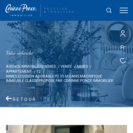
Fr
V
o
t
r
e
r
e
c
h
e
r
c
h
e
0
AGENCE IMMOBILIÈRE NÎMES
VENTE
NIMES
APPARTEMENT
T2
NIMES ECUSSON ADORABLE P2 55 M DANS MAGNIFIQUE
IMMEUBLE CLASSE PROPOSE PAR CORINNE PONCE IMMOBILIER
RETOUR