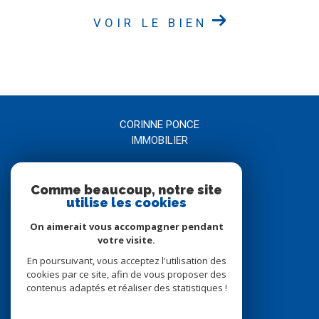
VOIR LE BIEN
CORINNE PONCE
IMMOBILIER
04 66 21 58 00
Comme beaucoup, notre site
agence@corinneponce.com
utilise les cookies
7, Avenue Jean Jaurès
30900
nîmes
On aimerait vous accompagner pendant
votre visite.
En poursuivant, vous acceptez l'utilisation des
Nous suivre sur
cookies par ce site, afin de vous proposer des
contenus adaptés et réaliser des statistiques !