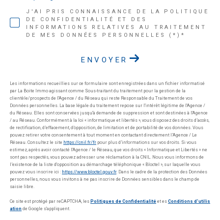
J'AI PRIS CONNAISSANCE DE LA POLITIQUE
DE CONFIDENTIALITÉ ET DES
INFORMATIONS RELATIVES AU TRAITEMENT
DE MES DONNÉES PERSONNELLES (*)*
ENVOYER
Les informations recueillies sur ce formulaire sont enregistrées dans un fichier informatisé
par La Boite Immo agissant comme Sous-traitant du traitement pour la gestion de la
clientèle/prospects de l'Agence / du Réseau qui reste Responsable du Traitement de vos
Données personnelles. La base légale du traitement repose sur l'intérêt légitime de l'Agence /
du Réseau. Elles sont conservées jusqu'à demande de suppression et sont destinées à l'Agence
/ au Réseau. Conformément à la loi « informatique et libertés », vous disposez des droits d’accès,
de rectification, d’effacement, d’opposition, de limitation et de portabilité de vos données. Vous
pouvez retirer votre consentement à tout moment en contactant directement l’Agence / Le
Réseau. Consultez le site
https://cnil.fr/fr
pour plus d’informations sur vos droits. Si vous
estimez, après avoir contacté l'Agence / le Réseau, que vos droits « Informatique et Libertés » ne
sont pas respectés, vous pouvez adresser une réclamation à la CNIL. Nous vous informons de
l’existence de la liste d'opposition au démarchage téléphonique « Bloctel », sur laquelle vous
pouvez vous inscrire ici :
https://www.bloctel.gouv.fr
. Dans le cadre de la protection des Données
personnelles, nous vous invitons à ne pas inscrire de Données sensibles dans le champ de
saisie libre.
Ce site est protégé par reCAPTCHA, les
Politiques de Confidentialité
et es
Conditions d'utilis
ation
de Google s'appliquent.