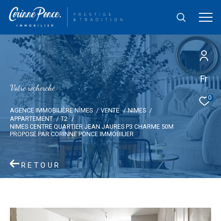
Fr
V
o
t
r
e
r
e
c
h
e
r
c
h
e
0
AGENCE IMMOBILIÈRE NÎMES
VENTE
NIMES
APPARTEMENT
T2
NIMES CENTRE QUARTIER JEAN JAURES P3 CHARME 50M
PROPOSE PAR CORINNE PONCE IMMOBILIER
RETOUR