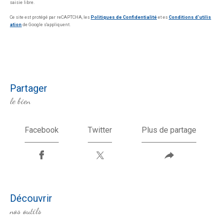
saisie libre.
Ce site est protégé par reCAPTCHA, les
Politiques de Confidentialité
et es
Conditions d'utilis
ation
de Google s'appliquent.
partager
le bien
Facebook
Twitter
Plus de partage
découvrir
nos outils