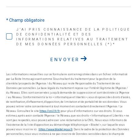
* Champ obligatoire
J'AI PRIS CONNAISSANCE DE LA POLITIQUE
DE CONFIDENTIALITÉ ET DES
INFORMATIONS RELATIVES AU TRAITEMENT
DE MES DONNÉES PERSONNELLES (*)*
ENVOYER
Les informations recueillies sur ce formulaire sont enregistrées dans un fichier informatisé
par La Boite Immo agissant comme Sous-traitant du traitement pour la gestion de la
clientèle/prospects de l'Agence / du Réseau qui reste Responsable du Traitement de vos
Données personnelles. La base légale du traitement repose sur l'intérêt légitime de l'Agence /
du Réseau. Elles sont conservées jusqu'à demande de suppression et sont destinées à l'Agence
/ au Réseau. Conformément à la loi « informatique et libertés », vous disposez des droits d’accès,
de rectification, d’effacement, d’opposition, de limitation et de portabilité de vos données. Vous
pouvez retirer votre consentement à tout moment en contactant directement l’Agence / Le
Réseau. Consultez le site
https://cnil.fr/fr
pour plus d’informations sur vos droits. Si vous
estimez, après avoir contacté l'Agence / le Réseau, que vos droits « Informatique et Libertés » ne
sont pas respectés, vous pouvez adresser une réclamation à la CNIL. Nous vous informons de
l’existence de la liste d'opposition au démarchage téléphonique « Bloctel », sur laquelle vous
pouvez vous inscrire ici :
https://www.bloctel.gouv.fr
. Dans le cadre de la protection des Données
personnelles, nous vous invitons à ne pas inscrire de Données sensibles dans le champ de