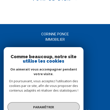
CORINNE PONCE
IMMOBILIER
04 66 21 58 00
Comme beaucoup, notre site
agence@corinneponce.com
utilise les cookies
7, Avenue Jean Jaurès
30900
nîmes
On aimerait vous accompagner pendant
votre visite.
En poursuivant, vous acceptez l'utilisation des
Nous suivre sur
cookies par ce site, afin de vous proposer des
contenus adaptés et réaliser des statistiques !
PARAMÉTRER