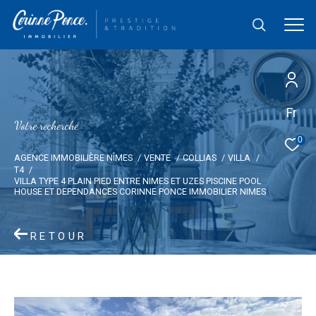
Fr
V
o
t
r
e
r
e
c
h
e
r
c
h
e
0
AGENCE IMMOBILIÈRE NÎMES
VENTE
COLLIAS
VILLA
T4
VILLA TYPE 4 PLAIN PIED ENTRE NIMES ET UZES PISCINE POOL
HOUSE ET DEPENDANCES CORINNE PONCE IMMOBILIER NIMES
RETOUR