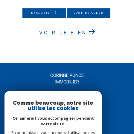
EXCLUSIVITÉ
COUP DE COEUR
VOIR LE BIEN
CORINNE PONCE
IMMOBILIER
04 66 21 58 00
Comme beaucoup, notre site
agence@corinneponce.com
utilise les cookies
7, Avenue Jean Jaurès
30900
nîmes
On aimerait vous accompagner pendant
votre visite.
En poursuivant, vous acceptez l'utilisation des