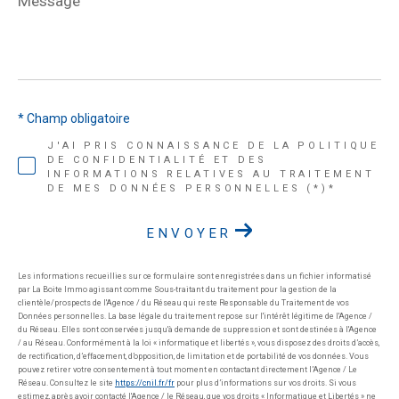
*
* Champ obligatoire
J'AI PRIS CONNAISSANCE DE LA POLITIQUE
DE CONFIDENTIALITÉ ET DES
INFORMATIONS RELATIVES AU TRAITEMENT
DE MES DONNÉES PERSONNELLES (*)*
ENVOYER
Les informations recueillies sur ce formulaire sont enregistrées dans un fichier informatisé
par La Boite Immo agissant comme Sous-traitant du traitement pour la gestion de la
clientèle/prospects de l'Agence / du Réseau qui reste Responsable du Traitement de vos
Données personnelles. La base légale du traitement repose sur l'intérêt légitime de l'Agence /
du Réseau. Elles sont conservées jusqu'à demande de suppression et sont destinées à l'Agence
/ au Réseau. Conformément à la loi « informatique et libertés », vous disposez des droits d’accès,
de rectification, d’effacement, d’opposition, de limitation et de portabilité de vos données. Vous
pouvez retirer votre consentement à tout moment en contactant directement l’Agence / Le
Réseau. Consultez le site
https://cnil.fr/fr
pour plus d’informations sur vos droits. Si vous
estimez, après avoir contacté l'Agence / le Réseau, que vos droits « Informatique et Libertés » ne