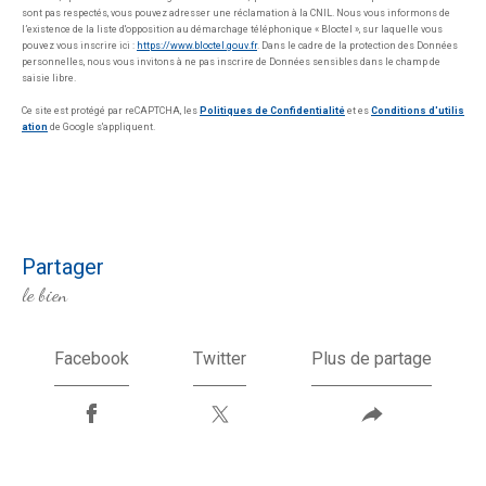
sont pas respectés, vous pouvez adresser une réclamation à la CNIL. Nous vous informons de
l’existence de la liste d'opposition au démarchage téléphonique « Bloctel », sur laquelle vous
pouvez vous inscrire ici :
https://www.bloctel.gouv.fr
. Dans le cadre de la protection des Données
personnelles, nous vous invitons à ne pas inscrire de Données sensibles dans le champ de
saisie libre.
Ce site est protégé par reCAPTCHA, les
Politiques de Confidentialité
et es
Conditions d'utilis
ation
de Google s'appliquent.
partager
le bien
Facebook
Twitter
Plus de partage