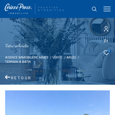
Fr
V
o
t
r
e
r
e
c
h
e
r
c
h
e
0
AGENCE IMMOBILIÈRE NÎMES
VENTE
ARLES
TERRAIN A BATIR
RETOUR