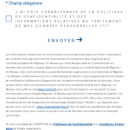
* Champ obligatoire
J'AI PRIS CONNAISSANCE DE LA POLITIQUE
DE CONFIDENTIALITÉ ET DES
INFORMATIONS RELATIVES AU TRAITEMENT
DE MES DONNÉES PERSONNELLES (*)*
ENVOYER
Les informations recueillies sur ce formulaire sont enregistrées dans un fichier informatisé
par La Boite Immo agissant comme Sous-traitant du traitement pour la gestion de la
clientèle/prospects de l'Agence / du Réseau qui reste Responsable du Traitement de vos
Données personnelles. La base légale du traitement repose sur l'intérêt légitime de l'Agence /
du Réseau. Elles sont conservées jusqu'à demande de suppression et sont destinées à l'Agence
/ au Réseau. Conformément à la loi « informatique et libertés », vous disposez des droits d’accès,
de rectification, d’effacement, d’opposition, de limitation et de portabilité de vos données. Vous
pouvez retirer votre consentement à tout moment en contactant directement l’Agence / Le
Réseau. Consultez le site
https://cnil.fr/fr
pour plus d’informations sur vos droits. Si vous
estimez, après avoir contacté l'Agence / le Réseau, que vos droits « Informatique et Libertés » ne
sont pas respectés, vous pouvez adresser une réclamation à la CNIL. Nous vous informons de
l’existence de la liste d'opposition au démarchage téléphonique « Bloctel », sur laquelle vous
pouvez vous inscrire ici :
https://www.bloctel.gouv.fr
. Dans le cadre de la protection des Données
personnelles, nous vous invitons à ne pas inscrire de Données sensibles dans le champ de
saisie libre.
Ce site est protégé par reCAPTCHA, les
Politiques de Confidentialité
et es
Conditions d'utilis
ation
de Google s'appliquent.