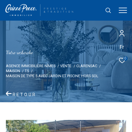
Fr
V
o
t
r
e
r
e
c
h
e
r
c
h
e
0
AGENCE IMMOBILIÈRE NÎMES
VENTE
CLARENSAC
MAISON
T5
MAISON DE TYPE 5 AVEC JARDIN ET PISCINE HORS SOL
RETOUR