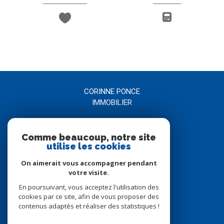
CORINNE PONCE
IMMOBILIER
04 66 21 58 00
Comme beaucoup, notre site
agence@corinneponce.com
utilise les cookies
7, Avenue Jean Jaurès
30900
nîmes
On aimerait vous accompagner pendant
votre visite.
En poursuivant, vous acceptez l'utilisation des
Nous suivre sur
cookies par ce site, afin de vous proposer des
contenus adaptés et réaliser des statistiques !