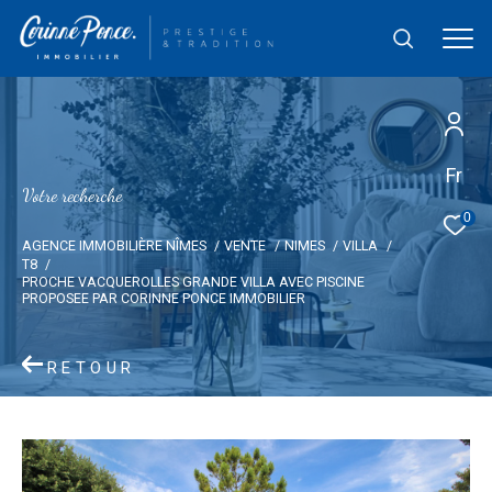
Fr
V
o
t
r
e
r
e
c
h
e
r
c
h
e
0
AGENCE IMMOBILIÈRE NÎMES
VENTE
NIMES
VILLA
T8
PROCHE VACQUEROLLES GRANDE VILLA AVEC PISCINE
PROPOSEE PAR CORINNE PONCE IMMOBILIER
RETOUR