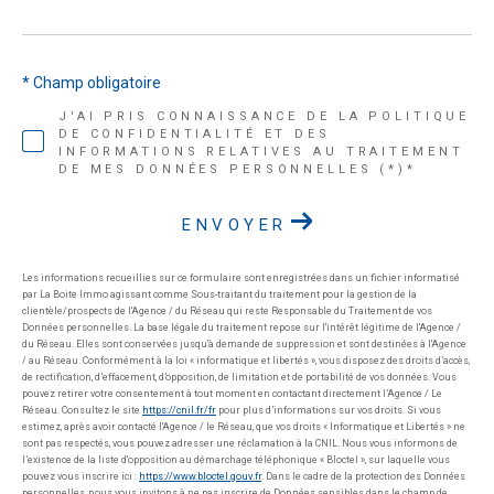
* Champ obligatoire
J'AI PRIS CONNAISSANCE DE LA POLITIQUE
DE CONFIDENTIALITÉ ET DES
INFORMATIONS RELATIVES AU TRAITEMENT
DE MES DONNÉES PERSONNELLES (*)*
ENVOYER
Les informations recueillies sur ce formulaire sont enregistrées dans un fichier informatisé
par La Boite Immo agissant comme Sous-traitant du traitement pour la gestion de la
clientèle/prospects de l'Agence / du Réseau qui reste Responsable du Traitement de vos
Données personnelles. La base légale du traitement repose sur l'intérêt légitime de l'Agence /
du Réseau. Elles sont conservées jusqu'à demande de suppression et sont destinées à l'Agence
/ au Réseau. Conformément à la loi « informatique et libertés », vous disposez des droits d’accès,
de rectification, d’effacement, d’opposition, de limitation et de portabilité de vos données. Vous
pouvez retirer votre consentement à tout moment en contactant directement l’Agence / Le
Réseau. Consultez le site
https://cnil.fr/fr
pour plus d’informations sur vos droits. Si vous
estimez, après avoir contacté l'Agence / le Réseau, que vos droits « Informatique et Libertés » ne
sont pas respectés, vous pouvez adresser une réclamation à la CNIL. Nous vous informons de
l’existence de la liste d'opposition au démarchage téléphonique « Bloctel », sur laquelle vous
pouvez vous inscrire ici :
https://www.bloctel.gouv.fr
. Dans le cadre de la protection des Données
personnelles, nous vous invitons à ne pas inscrire de Données sensibles dans le champ de