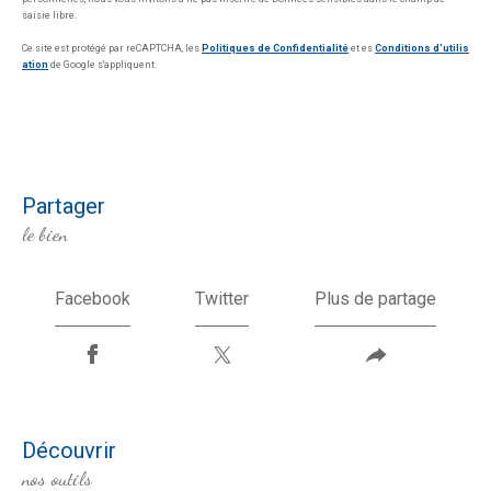
saisie libre.
Ce site est protégé par reCAPTCHA, les
Politiques de Confidentialité
et es
Conditions d'utilis
ation
de Google s'appliquent.
partager
le bien
Facebook
Twitter
Plus de partage
découvrir
nos outils