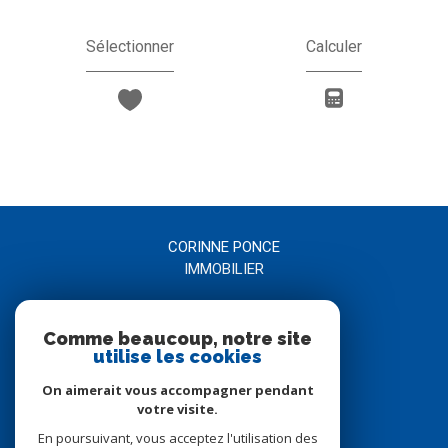
Sélectionner
Calculer
CORINNE PONCE
IMMOBILIER
04 66 21 58 00
Comme beaucoup, notre site
agence@corinneponce.com
utilise les cookies
7, Avenue Jean Jaurès
30900
nîmes
On aimerait vous accompagner pendant
votre visite.
En poursuivant, vous acceptez l'utilisation des