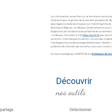
Les informations recueillies sur ce formulaire sont enre
traitement pour la gestion de la clientèle/prospects de 
base légale du traitement repose sur l'intérêt légitime d
destinées à l'Agence / au Réseau. Conformément à la loi « i
d’opposition, de limitation et de portabilité de vos donn
/ Le Réseau. Consultez le site
https://cnil.fr/fr
pour plus d’
vos droits « Informatique et Libertés » ne sont pas respec
liste d'opposition au démarchage téléphonique « Bloctel », 
protection des Données personnelles, nous vous invitons 
Ce site est protégé par reCAPTCHA, les
Politiques de Con
découvrir
nos outils
 partage
Sélectionner