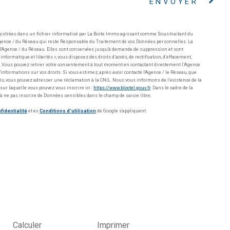
ENVOYER
gistrées dans un fichier informatisé par La Boite Immo agissant comme Sous-traitant du
l'Agence / du Réseau qui reste Responsable du Traitement de vos Données personnelles. La
e l'Agence / du Réseau. Elles sont conservées jusqu'à demande de suppression et sont
nformatique et libertés », vous disposez des droits d’accès, de rectification, d’effacement,
ées. Vous pouvez retirer votre consentement à tout moment en contactant directement l’Agence
informations sur vos droits. Si vous estimez, après avoir contacté l'Agence / le Réseau, que
tés, vous pouvez adresser une réclamation à la CNIL. Nous vous informons de l’existence de la
sur laquelle vous pouvez vous inscrire ici :
https://www.bloctel.gouv.fr
. Dans le cadre de la
à ne pas inscrire de Données sensibles dans le champ de saisie libre.
fidentialité
et es
Conditions d'utilisation
de Google s'appliquent.
Calculer
Imprimer