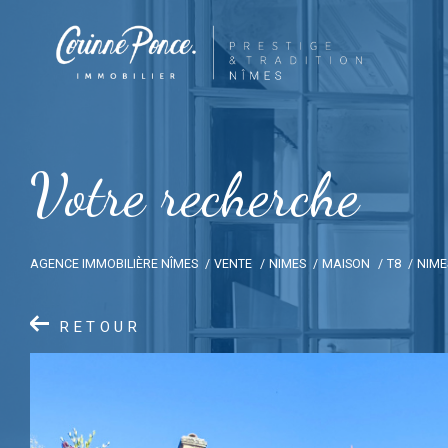
V
o
t
r
e
r
e
c
h
e
r
c
h
e
AGENCE IMMOBILIÈRE NÎMES
VENTE
NIMES
MAISON
T8
NIME
RETOUR