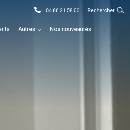
04 66 21 58 00
Rechercher
Terrains
ents
autres
nos nouveautés
Immeubles