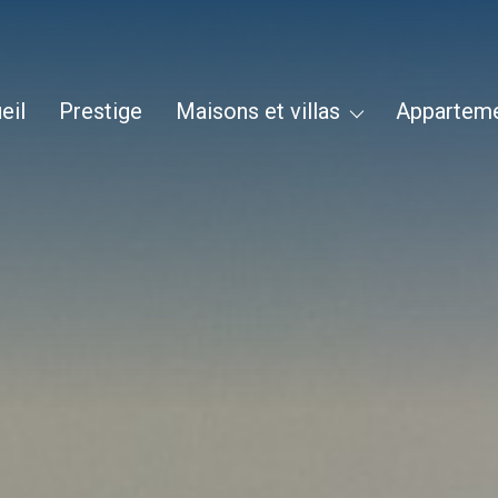
Maisons Et Villas
Mas
eil
prestige
maisons et villas
appartem
Propriété
Maison De Village