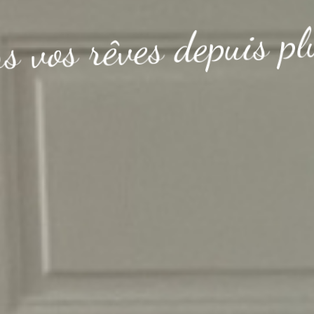
l
p
s
i
u
p
e
d
s
e
v
ê
r
s
o
v
s
n