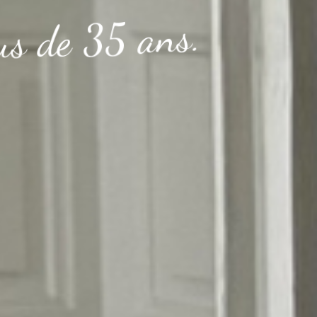
.
s
n
a
5
3
e
d
s
u