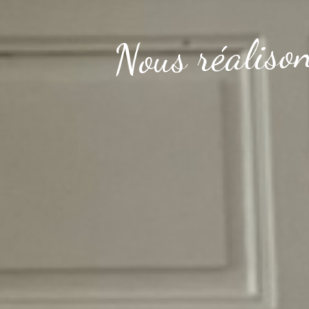
o
s
i
l
a
é
r
s
u
o
N