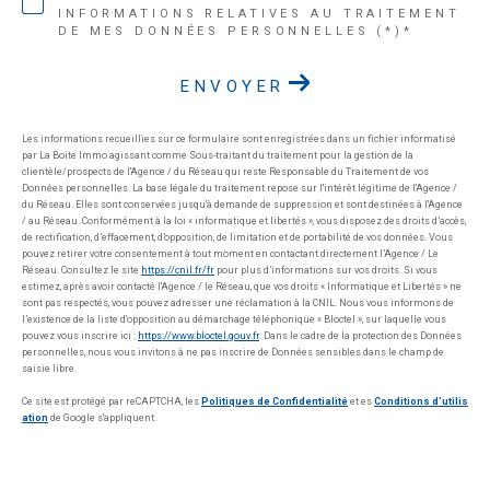
INFORMATIONS RELATIVES AU TRAITEMENT
DE MES DONNÉES PERSONNELLES (*)*
ENVOYER
Les informations recueillies sur ce formulaire sont enregistrées dans un fichier informatisé
par La Boite Immo agissant comme Sous-traitant du traitement pour la gestion de la
clientèle/prospects de l'Agence / du Réseau qui reste Responsable du Traitement de vos
Données personnelles. La base légale du traitement repose sur l'intérêt légitime de l'Agence /
du Réseau. Elles sont conservées jusqu'à demande de suppression et sont destinées à l'Agence
/ au Réseau. Conformément à la loi « informatique et libertés », vous disposez des droits d’accès,
de rectification, d’effacement, d’opposition, de limitation et de portabilité de vos données. Vous
pouvez retirer votre consentement à tout moment en contactant directement l’Agence / Le
Réseau. Consultez le site
https://cnil.fr/fr
pour plus d’informations sur vos droits. Si vous
estimez, après avoir contacté l'Agence / le Réseau, que vos droits « Informatique et Libertés » ne
sont pas respectés, vous pouvez adresser une réclamation à la CNIL. Nous vous informons de
l’existence de la liste d'opposition au démarchage téléphonique « Bloctel », sur laquelle vous
pouvez vous inscrire ici :
https://www.bloctel.gouv.fr
. Dans le cadre de la protection des Données
personnelles, nous vous invitons à ne pas inscrire de Données sensibles dans le champ de
saisie libre.
Ce site est protégé par reCAPTCHA, les
Politiques de Confidentialité
et es
Conditions d'utilis
ation
de Google s'appliquent.