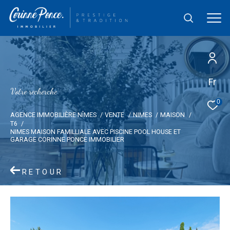
Fr
V
o
t
r
e
r
e
c
h
e
r
c
h
e
0
AGENCE IMMOBILIÈRE NÎMES
VENTE
NIMES
MAISON
T6
NIMES MAISON FAMILLIALE AVEC PISCINE POOL HOUSE ET
GARAGE CORINNE PONCE IMMOBILIER
RETOUR