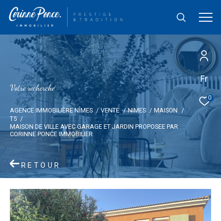
Fr
V
o
t
r
e
r
e
c
h
e
r
c
h
e
0
AGENCE IMMOBILIÈRE NÎMES
VENTE
NIMES
MAISON
T5
MAISON DE VILLE AVEC GARAGE ET JARDIN PROPOSEE PAR
CORINNE PONCE IMMOBILIER
RETOUR