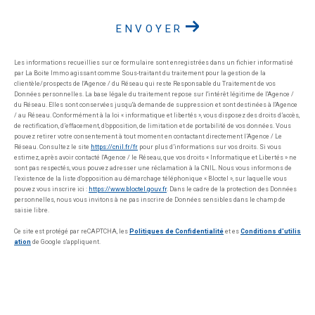
ENVOYER
Les informations recueillies sur ce formulaire sont enregistrées dans un fichier informatisé
par La Boite Immo agissant comme Sous-traitant du traitement pour la gestion de la
clientèle/prospects de l'Agence / du Réseau qui reste Responsable du Traitement de vos
Données personnelles. La base légale du traitement repose sur l'intérêt légitime de l'Agence /
du Réseau. Elles sont conservées jusqu'à demande de suppression et sont destinées à l'Agence
/ au Réseau. Conformément à la loi « informatique et libertés », vous disposez des droits d’accès,
de rectification, d’effacement, d’opposition, de limitation et de portabilité de vos données. Vous
pouvez retirer votre consentement à tout moment en contactant directement l’Agence / Le
Réseau. Consultez le site
https://cnil.fr/fr
pour plus d’informations sur vos droits. Si vous
estimez, après avoir contacté l'Agence / le Réseau, que vos droits « Informatique et Libertés » ne
sont pas respectés, vous pouvez adresser une réclamation à la CNIL. Nous vous informons de
l’existence de la liste d'opposition au démarchage téléphonique « Bloctel », sur laquelle vous
pouvez vous inscrire ici :
https://www.bloctel.gouv.fr
. Dans le cadre de la protection des Données
personnelles, nous vous invitons à ne pas inscrire de Données sensibles dans le champ de
saisie libre.
Ce site est protégé par reCAPTCHA, les
Politiques de Confidentialité
et es
Conditions d'utilis
ation
de Google s'appliquent.