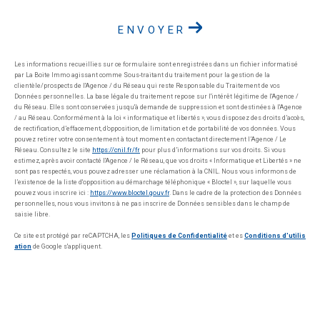
ENVOYER
Les informations recueillies sur ce formulaire sont enregistrées dans un fichier informatisé
par La Boite Immo agissant comme Sous-traitant du traitement pour la gestion de la
clientèle/prospects de l'Agence / du Réseau qui reste Responsable du Traitement de vos
Données personnelles. La base légale du traitement repose sur l'intérêt légitime de l'Agence /
du Réseau. Elles sont conservées jusqu'à demande de suppression et sont destinées à l'Agence
/ au Réseau. Conformément à la loi « informatique et libertés », vous disposez des droits d’accès,
de rectification, d’effacement, d’opposition, de limitation et de portabilité de vos données. Vous
pouvez retirer votre consentement à tout moment en contactant directement l’Agence / Le
Réseau. Consultez le site
https://cnil.fr/fr
pour plus d’informations sur vos droits. Si vous
estimez, après avoir contacté l'Agence / le Réseau, que vos droits « Informatique et Libertés » ne
sont pas respectés, vous pouvez adresser une réclamation à la CNIL. Nous vous informons de
l’existence de la liste d'opposition au démarchage téléphonique « Bloctel », sur laquelle vous
pouvez vous inscrire ici :
https://www.bloctel.gouv.fr
. Dans le cadre de la protection des Données
personnelles, nous vous invitons à ne pas inscrire de Données sensibles dans le champ de
saisie libre.
Ce site est protégé par reCAPTCHA, les
Politiques de Confidentialité
et es
Conditions d'utilis
ation
de Google s'appliquent.