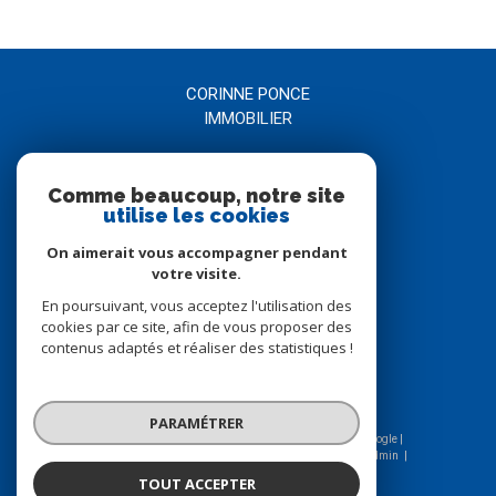
CORINNE PONCE
IMMOBILIER
04 66 21 58 00
Comme beaucoup, notre site
agence@corinneponce.com
utilise les cookies
7, Avenue Jean Jaurès
30900
nîmes
On aimerait vous accompagner pendant
votre visite.
En poursuivant, vous acceptez l'utilisation des
Nous suivre sur
cookies par ce site, afin de vous proposer des
contenus adaptés et réaliser des statistiques !
PARAMÉTRER
© 2026 | Tous droits réservés | Traduction powered by Google |
Nos honoraires
Plan du site
Mentions légales
Admin
Nos liens
Politique RGPD
Cookies
TOUT ACCEPTER