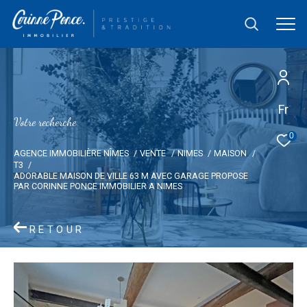
Fr
V
o
t
r
e
r
e
c
h
e
r
c
h
e
0
AGENCE IMMOBILIÈRE NÎMES
VENTE
NIMES
MAISON
T3
ADORABLE MAISON DE VILLE 63 M AVEC GARAGE PROPOSE
PAR CORINNE PONCE IMMOBILIER A NIMES
RETOUR