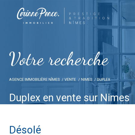
V
o
t
r
e
r
e
c
h
e
r
c
h
e
AGENCE IMMOBILIÈRE NÎMES
VENTE
NIMES
DUPLEX
Duplex en vente sur Nimes
Désolé