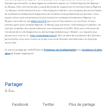
Données personnelles. La base légale du traitement repose sur l'intérêt légitime de l'Agence /
du Réseau. Elles sont conservées jusqu'à demande de suppression et sont destinées à l'Agence
/ au Réseau. Conformément à la loi « informatique et libertés », vous disposez des droits d’accès,
de rectification, d’effacement, d’opposition, de limitation et de portabilité de vos données. Vous
pouvez retirer votre consentement à tout moment en contactant directement l’Agence / Le
Réseau. Consultez le site
https://cnil.fr/fr
pour plus d’informations sur vos droits. Si vous
estimez, après avoir contacté l'Agence / le Réseau, que vos droits « Informatique et Libertés » ne
sont pas respectés, vous pouvez adresser une réclamation à la CNIL. Nous vous informons de
l’existence de la liste d'opposition au démarchage téléphonique « Bloctel », sur laquelle vous
pouvez vous inscrire ici :
https://www.bloctel.gouv.fr
. Dans le cadre de la protection des Données
personnelles, nous vous invitons à ne pas inscrire de Données sensibles dans le champ de
saisie libre.
Ce site est protégé par reCAPTCHA, les
Politiques de Confidentialité
et es
Conditions d'utilis
ation
de Google s'appliquent.
partager
le bien
Facebook
Twitter
Plus de partage