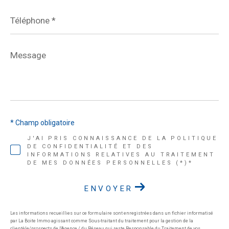
Téléphone
*
Message
*
* Champ obligatoire
J'AI PRIS CONNAISSANCE DE LA POLITIQUE
DE CONFIDENTIALITÉ ET DES
INFORMATIONS RELATIVES AU TRAITEMENT
DE MES DONNÉES PERSONNELLES (*)*
ENVOYER
Les informations recueillies sur ce formulaire sont enregistrées dans un fichier informatisé
par La Boite Immo agissant comme Sous-traitant du traitement pour la gestion de la
clientèle/prospects de l'Agence / du Réseau qui reste Responsable du Traitement de vos