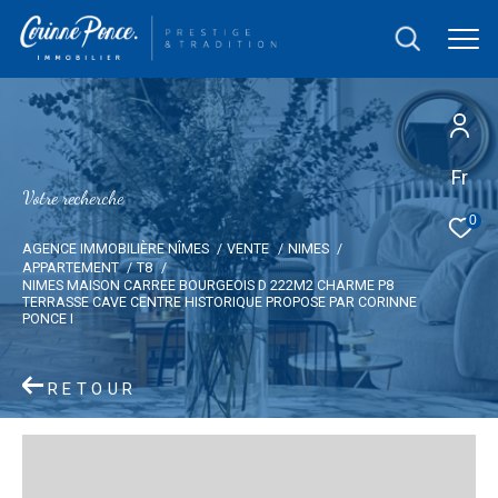
Fr
V
o
t
r
e
r
e
c
h
e
r
c
h
e
0
AGENCE IMMOBILIÈRE NÎMES
VENTE
NIMES
APPARTEMENT
T8
NIMES MAISON CARREE BOURGEOIS D 222M2 CHARME P8
TERRASSE CAVE CENTRE HISTORIQUE PROPOSE PAR CORINNE
PONCE I
RETOUR