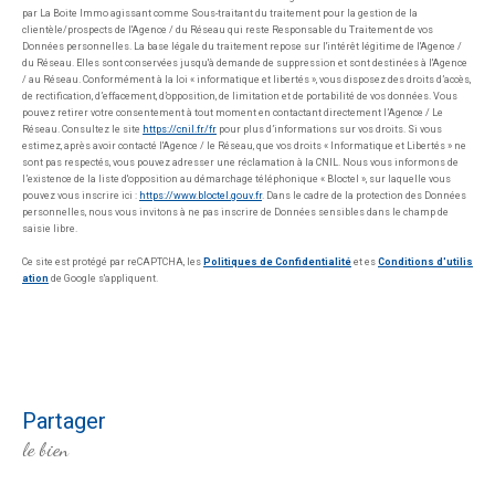
par La Boite Immo agissant comme Sous-traitant du traitement pour la gestion de la
clientèle/prospects de l'Agence / du Réseau qui reste Responsable du Traitement de vos
Données personnelles. La base légale du traitement repose sur l'intérêt légitime de l'Agence /
du Réseau. Elles sont conservées jusqu'à demande de suppression et sont destinées à l'Agence
/ au Réseau. Conformément à la loi « informatique et libertés », vous disposez des droits d’accès,
de rectification, d’effacement, d’opposition, de limitation et de portabilité de vos données. Vous
pouvez retirer votre consentement à tout moment en contactant directement l’Agence / Le
Réseau. Consultez le site
https://cnil.fr/fr
pour plus d’informations sur vos droits. Si vous
estimez, après avoir contacté l'Agence / le Réseau, que vos droits « Informatique et Libertés » ne
sont pas respectés, vous pouvez adresser une réclamation à la CNIL. Nous vous informons de
l’existence de la liste d'opposition au démarchage téléphonique « Bloctel », sur laquelle vous
pouvez vous inscrire ici :
https://www.bloctel.gouv.fr
. Dans le cadre de la protection des Données
personnelles, nous vous invitons à ne pas inscrire de Données sensibles dans le champ de
saisie libre.
Ce site est protégé par reCAPTCHA, les
Politiques de Confidentialité
et es
Conditions d'utilis
ation
de Google s'appliquent.
partager
le bien