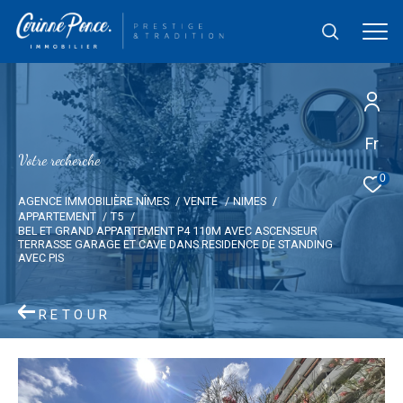
Fr
V
o
t
r
e
r
e
c
h
e
r
c
h
e
0
AGENCE IMMOBILIÈRE NÎMES
VENTE
NIMES
APPARTEMENT
T5
BEL ET GRAND APPARTEMENT P4 110M AVEC ASCENSEUR
TERRASSE GARAGE ET CAVE DANS RESIDENCE DE STANDING
AVEC PIS
RETOUR