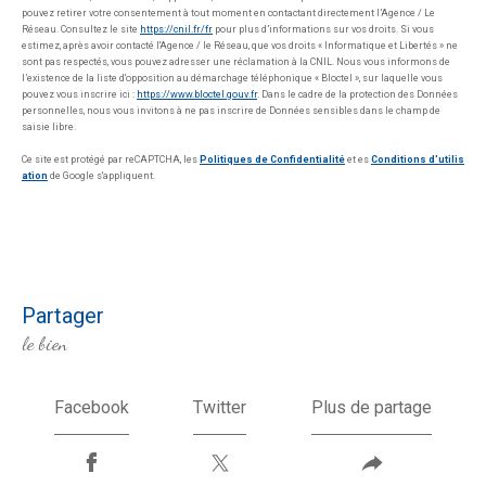
pouvez retirer votre consentement à tout moment en contactant directement l’Agence / Le
Réseau. Consultez le site
https://cnil.fr/fr
pour plus d’informations sur vos droits. Si vous
estimez, après avoir contacté l'Agence / le Réseau, que vos droits « Informatique et Libertés » ne
sont pas respectés, vous pouvez adresser une réclamation à la CNIL. Nous vous informons de
l’existence de la liste d'opposition au démarchage téléphonique « Bloctel », sur laquelle vous
pouvez vous inscrire ici :
https://www.bloctel.gouv.fr
. Dans le cadre de la protection des Données
personnelles, nous vous invitons à ne pas inscrire de Données sensibles dans le champ de
saisie libre.
Ce site est protégé par reCAPTCHA, les
Politiques de Confidentialité
et es
Conditions d'utilis
ation
de Google s'appliquent.
partager
le bien
Facebook
Twitter
Plus de partage