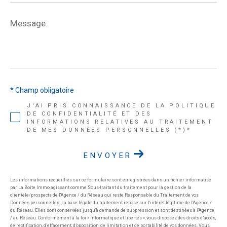
Message
*
* Champ obligatoire
J'AI PRIS CONNAISSANCE DE LA POLITIQUE
DE CONFIDENTIALITÉ ET DES
INFORMATIONS RELATIVES AU TRAITEMENT
DE MES DONNÉES PERSONNELLES (*)*
ENVOYER
Les informations recueillies sur ce formulaire sont enregistrées dans un fichier informatisé
par La Boite Immo agissant comme Sous-traitant du traitement pour la gestion de la
clientèle/prospects de l'Agence / du Réseau qui reste Responsable du Traitement de vos
Données personnelles. La base légale du traitement repose sur l'intérêt légitime de l'Agence /
du Réseau. Elles sont conservées jusqu'à demande de suppression et sont destinées à l'Agence
/ au Réseau. Conformément à la loi « informatique et libertés », vous disposez des droits d’accès,
de rectification, d’effacement, d’opposition, de limitation et de portabilité de vos données. Vous