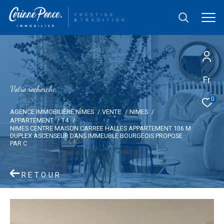
Fr
V
o
t
r
e
r
e
c
h
e
r
c
h
e
0
AGENCE IMMOBILIÈRE NÎMES
VENTE
NIMES
APPARTEMENT
T4
NIMES CENTRE MAISON CARREE HALLES APPARTEMENT 106 M
DUPLEX ASCENSEUR DANS IMMEUBLE BOURGEOIS PROPOSE
PAR C
RETOUR