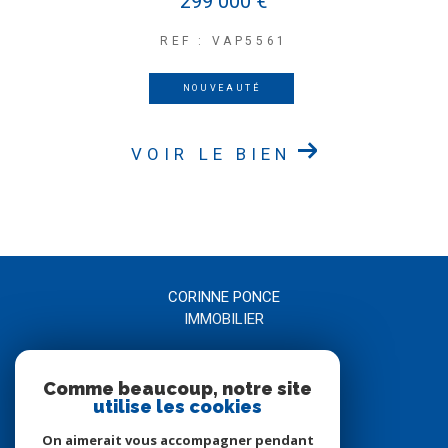
299 000 €
REF : VAP5561
NOUVEAUTÉ
VOIR LE BIEN
CORINNE PONCE
IMMOBILIER
04 66 21 58 00
Comme beaucoup, notre site
agence@corinneponce.com
utilise les cookies
7, Avenue Jean Jaurès
30900
nîmes
On aimerait vous accompagner pendant