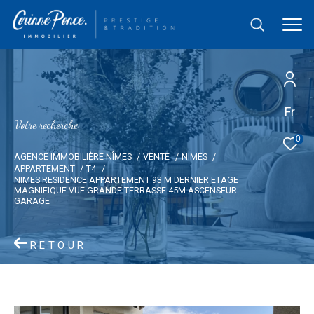
Fr
V
o
t
r
e
r
e
c
h
e
r
c
h
e
0
AGENCE IMMOBILIÈRE NÎMES
VENTE
NIMES
APPARTEMENT
T4
NIMES RESIDENCE APPARTEMENT 93 M DERNIER ETAGE
MAGNIFIQUE VUE GRANDE TERRASSE 45M ASCENSEUR
GARAGE
RETOUR