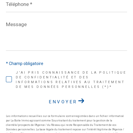
*
Message
*
* Champ obligatoire
J'AI PRIS CONNAISSANCE DE LA POLITIQUE
DE CONFIDENTIALITÉ ET DES
INFORMATIONS RELATIVES AU TRAITEMENT
DE MES DONNÉES PERSONNELLES (*)*
ENVOYER
Les informations recueillies sur ce formulaire sont enregistrées dans un fichier informatisé
par La Boite Immo agissant comme Sous-traitant du traitement pour la gestion de la
clientèle/prospects de l'Agence / du Réseau qui reste Responsable du Traitement de vos
Données personnelles. La base légale du traitement repose sur l'intérêt légitime de l'Agence /