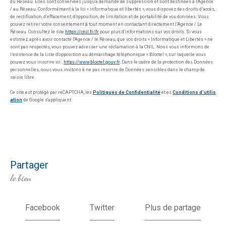
du Réseau. Elles sont conservées jusqu'à demande de suppression et sont destinées à l'Agence
/ au Réseau. Conformément à la loi « informatique et libertés », vous disposez des droits d’accès,
de rectification, d’effacement, d’opposition, de limitation et de portabilité de vos données. Vous
pouvez retirer votre consentement à tout moment en contactant directement l’Agence / Le
Réseau. Consultez le site
https://cnil.fr/fr
pour plus d’informations sur vos droits. Si vous
estimez, après avoir contacté l'Agence / le Réseau, que vos droits « Informatique et Libertés » ne
sont pas respectés, vous pouvez adresser une réclamation à la CNIL. Nous vous informons de
l’existence de la liste d'opposition au démarchage téléphonique « Bloctel », sur laquelle vous
pouvez vous inscrire ici :
https://www.bloctel.gouv.fr
. Dans le cadre de la protection des Données
personnelles, nous vous invitons à ne pas inscrire de Données sensibles dans le champ de
saisie libre.
Ce site est protégé par reCAPTCHA, les
Politiques de Confidentialité
et es
Conditions d'utilis
ation
de Google s'appliquent.
partager
le bien
Facebook
Twitter
Plus de partage