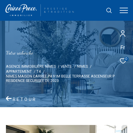
Fr
V
o
t
r
e
r
e
c
h
e
r
c
h
e
0
AGENCE IMMOBILIÈRE NÎMES
VENTE
NIMES
APPARTEMENT
T4
NIMES MAISON CARREE P4 91M BELLE TERRASSE ASCENSEUR P
RESIDENCE SECURISEE DE 2023
RETOUR