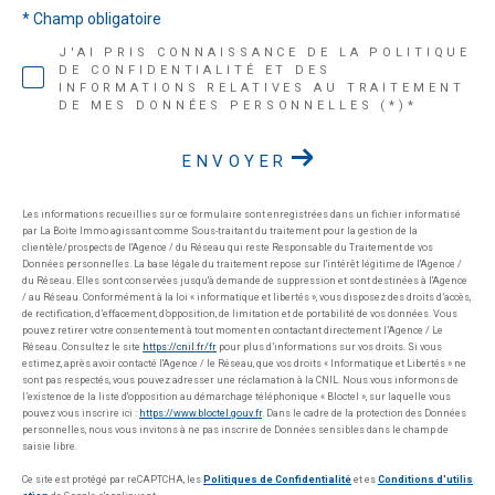
* Champ obligatoire
J'AI PRIS CONNAISSANCE DE LA POLITIQUE
DE CONFIDENTIALITÉ ET DES
INFORMATIONS RELATIVES AU TRAITEMENT
DE MES DONNÉES PERSONNELLES (*)*
ENVOYER
Les informations recueillies sur ce formulaire sont enregistrées dans un fichier informatisé
par La Boite Immo agissant comme Sous-traitant du traitement pour la gestion de la
clientèle/prospects de l'Agence / du Réseau qui reste Responsable du Traitement de vos
Données personnelles. La base légale du traitement repose sur l'intérêt légitime de l'Agence /
du Réseau. Elles sont conservées jusqu'à demande de suppression et sont destinées à l'Agence
/ au Réseau. Conformément à la loi « informatique et libertés », vous disposez des droits d’accès,
de rectification, d’effacement, d’opposition, de limitation et de portabilité de vos données. Vous
pouvez retirer votre consentement à tout moment en contactant directement l’Agence / Le
Réseau. Consultez le site
https://cnil.fr/fr
pour plus d’informations sur vos droits. Si vous
estimez, après avoir contacté l'Agence / le Réseau, que vos droits « Informatique et Libertés » ne
sont pas respectés, vous pouvez adresser une réclamation à la CNIL. Nous vous informons de
l’existence de la liste d'opposition au démarchage téléphonique « Bloctel », sur laquelle vous
pouvez vous inscrire ici :
https://www.bloctel.gouv.fr
. Dans le cadre de la protection des Données
personnelles, nous vous invitons à ne pas inscrire de Données sensibles dans le champ de
saisie libre.
Ce site est protégé par reCAPTCHA, les
Politiques de Confidentialité
et es
Conditions d'utilis