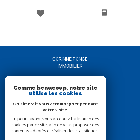
CORINNE PONCE
IMMOBILIER
04 66 21 58 00
Comme beaucoup, notre site
agence@corinneponce.com
utilise les cookies
7, Avenue Jean Jaurès
30900
nîmes
On aimerait vous accompagner pendant
votre visite.
En poursuivant, vous acceptez l'utilisation des
Nous suivre sur
cookies par ce site, afin de vous proposer des
contenus adaptés et réaliser des statistiques !