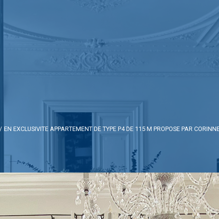
EN EXCLUSIVITE APPARTEMENT DE TYPE P4 DE 115 M PROPOSE PAR CORINN