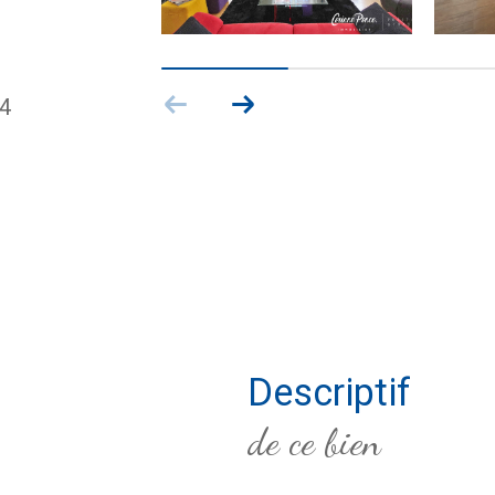
4
descriptif
de ce bien