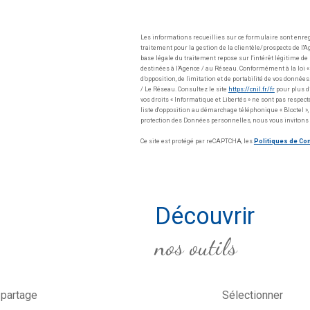
Les informations recueillies sur ce formulaire sont enre
traitement pour la gestion de la clientèle/prospects de 
base légale du traitement repose sur l'intérêt légitime d
destinées à l'Agence / au Réseau. Conformément à la loi « i
d’opposition, de limitation et de portabilité de vos donn
/ Le Réseau. Consultez le site
https://cnil.fr/fr
pour plus d’
vos droits « Informatique et Libertés » ne sont pas respec
liste d'opposition au démarchage téléphonique « Bloctel », 
protection des Données personnelles, nous vous invitons 
Ce site est protégé par reCAPTCHA, les
Politiques de Con
découvrir
nos outils
 partage
Sélectionner