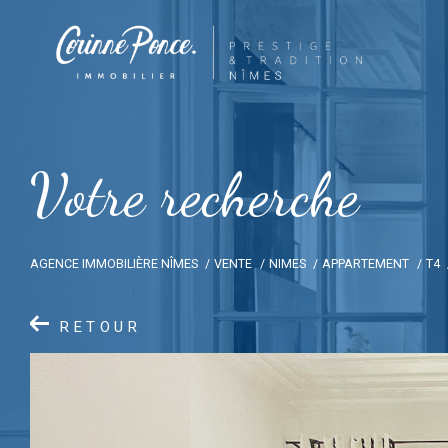
V
o
t
r
e
r
e
c
h
e
r
c
h
e
AGENCE IMMOBILIÈRE NÎMES
VENTE
NIMES
APPARTEMENT
T4
RETOUR