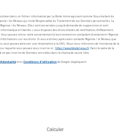
gistrées dans un fichier informatisé par La Boite Immo agissant comme Sous-traitant du
l'Agence / du Réseau qui reste Responsable du Traitement de vos Données personnelles. La
e l'Agence / du Réseau. Elles sont conservées jusqu'à demande de suppression et sont
nformatique et libertés », vous disposez des droits d’accès, de rectification, d’effacement,
ées. Vous pouvez retirer votre consentement à tout moment en contactant directement l’Agence
informations sur vos droits. Si vous estimez, après avoir contacté l'Agence / le Réseau, que
tés, vous pouvez adresser une réclamation à la CNIL. Nous vous informons de l’existence de la
sur laquelle vous pouvez vous inscrire ici :
https://www.bloctel.gouv.fr
. Dans le cadre de la
à ne pas inscrire de Données sensibles dans le champ de saisie libre.
fidentialité
et es
Conditions d'utilisation
de Google s'appliquent.
Calculer