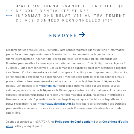
J'AI PRIS CONNAISSANCE DE LA POLITIQUE
DE CONFIDENTIALITÉ ET DES
INFORMATIONS RELATIVES AU TRAITEMENT
DE MES DONNÉES PERSONNELLES (*)*
ENVOYER
Les informations recueillies sur ce formulaire sont enregistrées dans un fichier informatisé
par La Boite Immo agissant comme Sous-traitant du traitement pour la gestion de la
clientèle/prospects de l'Agence / du Réseau qui reste Responsable du Traitement de vos
Données personnelles. La base légale du traitement repose sur l'intérêt légitime de l'Agence /
du Réseau. Elles sont conservées jusqu'à demande de suppression et sont destinées à l'Agence
/ au Réseau. Conformément à la loi « informatique et libertés », vous disposez des droits d’accès,
de rectification, d’effacement, d’opposition, de limitation et de portabilité de vos données. Vous
pouvez retirer votre consentement à tout moment en contactant directement l’Agence / Le
Réseau. Consultez le site
https://cnil.fr/fr
pour plus d’informations sur vos droits. Si vous
estimez, après avoir contacté l'Agence / le Réseau, que vos droits « Informatique et Libertés » ne
sont pas respectés, vous pouvez adresser une réclamation à la CNIL. Nous vous informons de
l’existence de la liste d'opposition au démarchage téléphonique « Bloctel », sur laquelle vous
pouvez vous inscrire ici :
https://www.bloctel.gouv.fr
. Dans le cadre de la protection des Données
personnelles, nous vous invitons à ne pas inscrire de Données sensibles dans le champ de
saisie libre.
Ce site est protégé par reCAPTCHA, les
Politiques de Confidentialité
et es
Conditions d'utilis
ation
de Google s'appliquent.