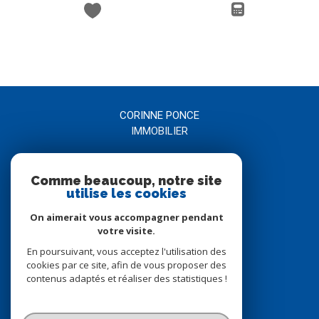
CORINNE PONCE
IMMOBILIER
04 66 21 58 00
Comme beaucoup, notre site
agence@corinneponce.com
utilise les cookies
7, Avenue Jean Jaurès
30900
nîmes
On aimerait vous accompagner pendant
votre visite.
En poursuivant, vous acceptez l'utilisation des
Nous suivre sur
cookies par ce site, afin de vous proposer des
contenus adaptés et réaliser des statistiques !