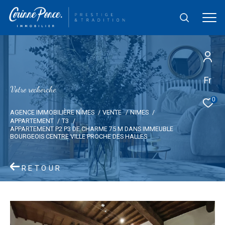
Fr
V
o
t
r
e
r
e
c
h
e
r
c
h
e
0
AGENCE IMMOBILIÈRE NÎMES
VENTE
NIMES
APPARTEMENT
T3
APPARTEMENT P2 P3 DE CHARME 75 M DANS IMMEUBLE
BOURGEOIS CENTRE VILLE PROCHE DES HALLES
RETOUR