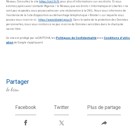
Réseau. Consultez le site
https://cnil.fr/fr
pour plus d’informations sur vos droits. Si vous
estimez, après avoir contacté l'Agence / le Réseau, que vos droits « Informatique et Libertés » ne
sont pas respectés, vous pouvez adresser une réclamation à la CNIL. Nous vous informons de
l’existence de la liste d'opposition au démarchage téléphonique « Bloctel », sur laquelle vous
pouvez vous inscrire ici :
https://www.bloctel.gouv.fr
. Dans le cadre de la protection des Données
personnelles, nous vous invitons à ne pas inscrire de Données sensibles dans le champ de
saisie libre.
Ce site est protégé par reCAPTCHA, les
Politiques de Confidentialité
et es
Conditions d'utilis
ation
de Google s'appliquent.
partager
le bien
Facebook
Twitter
Plus de partage