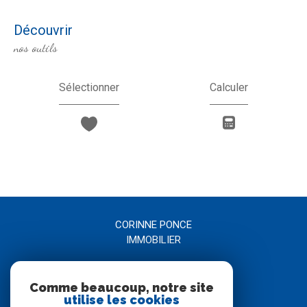
découvrir
nos outils
Sélectionner
Calculer
CORINNE PONCE
IMMOBILIER
04 66 21 58 00
Comme beaucoup, notre site
agence@corinneponce.com
utilise les cookies
7, Avenue Jean Jaurès