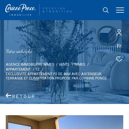
Fr
V
o
t
r
e
r
e
c
h
e
r
c
h
e
0
AGENCE IMMOBILIÈRE NÎMES
VENTE
NIMES
APPARTEMENT
T2
EXCLUSIVITE APPARTEMENT P2 DE 46M AVEC ASCENSEUR
TERRASSE ET CLIMATISATION PROPOSE PAR CORINNE PONCE
RETOUR