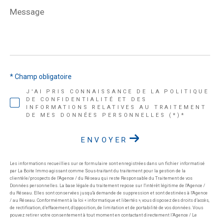
Message
*
* Champ obligatoire
J'AI PRIS CONNAISSANCE DE LA POLITIQUE
DE CONFIDENTIALITÉ ET DES
INFORMATIONS RELATIVES AU TRAITEMENT
DE MES DONNÉES PERSONNELLES (*)*
ENVOYER
Les informations recueillies sur ce formulaire sont enregistrées dans un fichier informatisé
par La Boite Immo agissant comme Sous-traitant du traitement pour la gestion de la
clientèle/prospects de l'Agence / du Réseau qui reste Responsable du Traitement de vos
Données personnelles. La base légale du traitement repose sur l'intérêt légitime de l'Agence /
du Réseau. Elles sont conservées jusqu'à demande de suppression et sont destinées à l'Agence
/ au Réseau. Conformément à la loi « informatique et libertés », vous disposez des droits d’accès,
de rectification, d’effacement, d’opposition, de limitation et de portabilité de vos données. Vous
pouvez retirer votre consentement à tout moment en contactant directement l’Agence / Le