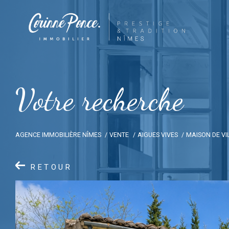
V
o
t
r
e
r
e
c
h
e
r
c
h
e
AGENCE IMMOBILIÈRE NÎMES
VENTE
AIGUES VIVES
MAISON DE VI
RETOUR