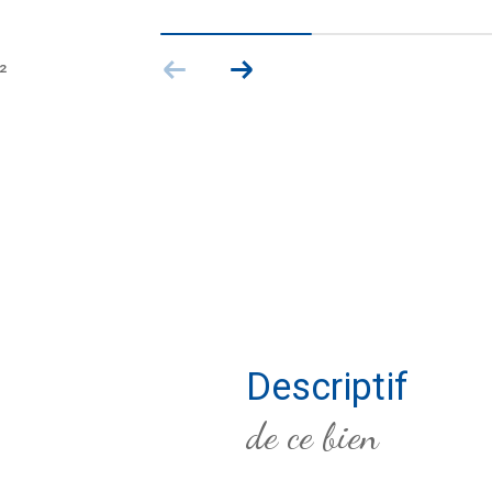
²
descriptif
de ce bien